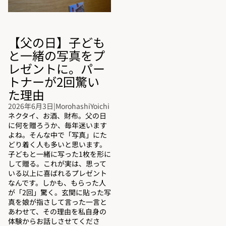
【父の日】子ども
と一緒の写真をプ
レゼントに。パー
トナーが2回驚い
た理由
2026年6月3日
|
MorohashiYoichi
ネクタイ、お酒、財布。父の日
に何を贈ろうか、毎年迷います
よね。そんな中で「写真」にた
どり着く人も多いと思います。
子どもと一緒に写った1枚を形に
して贈る。これが実は、思って
いる以上に喜ばれるプレゼント
返金ポリシー
なんです。しかも、もらった人
が「2回」驚く。玄関に貼った写
プライバシーポリシー
真を娘が指さして言った一言と
利用規約
あわせて、その理由を私自身の
体験からお話しさせてくださ
配送ポリシー