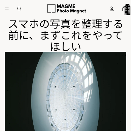
カー
ト内
の合
計ア
イテ
スマホの写真を整理する
ム
数:
0
前に、まずこれをやって
ほしい