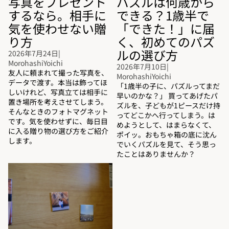
写真をプレゼント
パズルは何歳から
するなら。相手に
できる？1歳半で
気を使わせない贈
「できた！」に届
り方
く、初めてのパズ
ルの選び方
2026年7月24日
|
MorohashiYoichi
2026年7月10日
|
友人に頼まれて撮った写真を、
MorohashiYoichi
データで渡す。本当は飾ってほ
「1歳半の子に、パズルってまだ
しいけれど、写真立ては相手に
早いのかな？」 買ってあげたパ
置き場所を考えさせてしまう。
ズルを、子どもが1ピースだけ持
そんなときのフォトマグネット
ってどこかへ行ってしまう。は
です。気を使わせずに、毎日目
めようとして、はまらなくて、
に入る贈り物の選び方をご紹介
ポイッ。おもちゃ箱の底に沈ん
します。
でいくパズルを見て、そう思っ
たことはありませんか？
【父の日】子どもと一緒の写真
をプレゼントに。パートナーが2
回驚いた理由