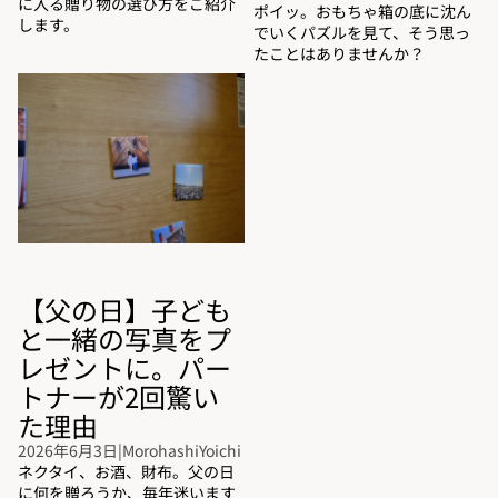
に入る贈り物の選び方をご紹介
ポイッ。おもちゃ箱の底に沈ん
します。
でいくパズルを見て、そう思っ
たことはありませんか？
【父の日】子どもと一緒の写真
をプレゼントに。パートナーが2
回驚いた理由
【父の日】子ども
と一緒の写真をプ
レゼントに。パー
トナーが2回驚い
た理由
2026年6月3日
|
MorohashiYoichi
ネクタイ、お酒、財布。父の日
に何を贈ろうか、毎年迷います