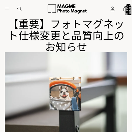
カー
ト内
の合
計ア
イテ
【重要】フォトマグネッ
ム
数:
0
ト仕様変更と品質向上の
お知らせ