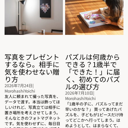
手に気を使わせない贈り方
で「できた！」に届く、初めて
のパズルの選び方
写真をプレゼント
パズルは何歳から
するなら。相手に
できる？1歳半で
気を使わせない贈
「できた！」に届
り方
く、初めてのパズ
ルの選び方
2026年7月24日
|
MorohashiYoichi
2026年7月10日
|
友人に頼まれて撮った写真を、
MorohashiYoichi
データで渡す。本当は飾ってほ
「1歳半の子に、パズルってまだ
しいけれど、写真立ては相手に
早いのかな？」 買ってあげたパ
置き場所を考えさせてしまう。
ズルを、子どもが1ピースだけ持
そんなときのフォトマグネット
ってどこかへ行ってしまう。は
です。気を使わせずに、毎日目
めようとして、はまらなくて、