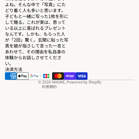
よね。そんな中で「写真」にた
どり着く人も多いと思います。
子どもと一緒に写った1枚を形に
して贈る。これが実は、思って
いる以上に喜ばれるプレゼント
返金ポリシー
なんです。しかも、もらった人
が「2回」驚く。玄関に貼った写
プライバシーポリシー
真を娘が指さして言った一言と
利用規約
あわせて、その理由を私自身の
体験からお話しさせてくださ
配送ポリシー
い。
連絡先情報
決済方法
特定商取引法に基づく表記
© 2026
MAGME
, Powered by Shopify
利用規約